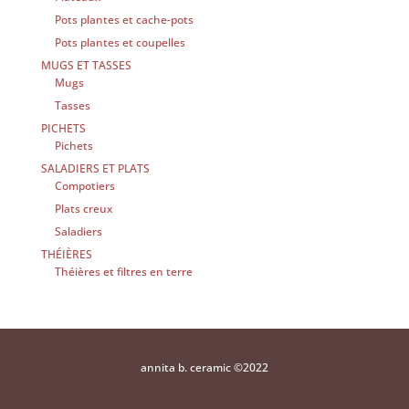
Pots plantes et cache-pots
Pots plantes et coupelles
MUGS ET TASSES
Mugs
Tasses
PICHETS
Pichets
SALADIERS ET PLATS
Compotiers
Plats creux
Saladiers
THÉIÈRES
Théières et filtres en terre
annita b. ceramic ©2022